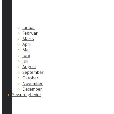
Januar
Februar
Marts
April
Maj
Juni
Juli
August
September
Oktober
November
December
Seværdigheder