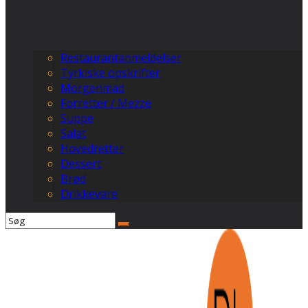
Restaurantanmeldelser
Tyrkiske opskrifter
Morgenmad
Forretter / Mezze
Suppe
Salat
Hovedretter
Dessert
Brød
Drikkevare