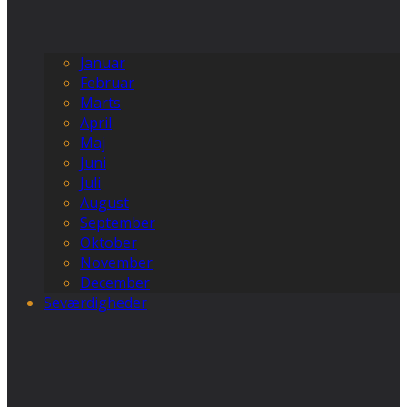
Januar
Februar
Marts
April
Maj
Juni
Juli
August
September
Oktober
November
December
Seværdigheder