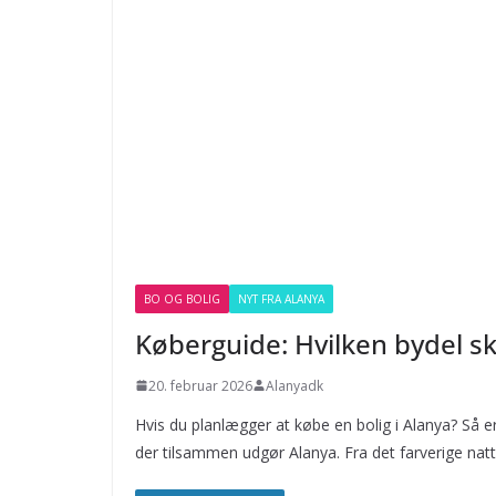
BO OG BOLIG
NYT FRA ALANYA
Køberguide: Hvilken bydel sk
20. februar 2026
Alanyadk
Hvis du planlægger at købe en bolig i Alanya? Så er 
der tilsammen udgør Alanya. Fra det farverige natt