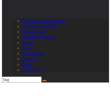
Restaurantanmeldelser
Tyrkiske opskrifter
Morgenmad
Forretter / Mezze
Suppe
Salat
Hovedretter
Dessert
Brød
Drikkevare