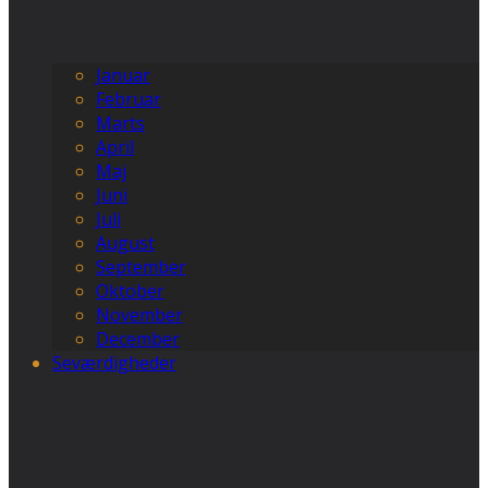
Januar
Februar
Marts
April
Maj
Juni
Juli
August
September
Oktober
November
December
Seværdigheder