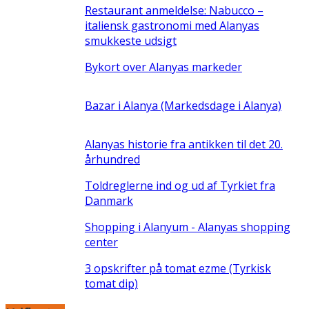
Restaurant anmeldelse: Nabucco –
italiensk gastronomi med Alanyas
smukkeste udsigt
Bykort over Alanyas markeder
Bazar i Alanya (Markedsdage i Alanya)
Alanyas historie fra antikken til det 20.
århundred
Toldreglerne ind og ud af Tyrkiet fra
Danmark
Shopping i Alanyum - Alanyas shopping
center
3 opskrifter på tomat ezme (Tyrkisk
tomat dip)