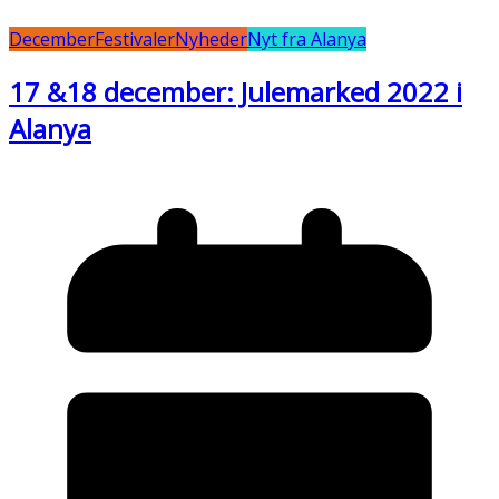
December
Festivaler
Nyheder
Nyt fra Alanya
17 &18 december: Julemarked 2022 i
Alanya