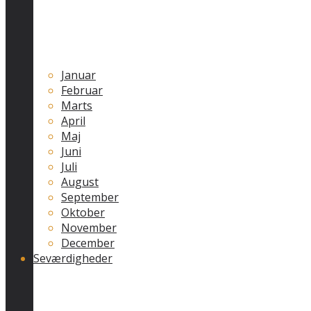
Januar
Februar
Marts
April
Maj
Juni
Juli
August
September
Oktober
November
December
Seværdigheder