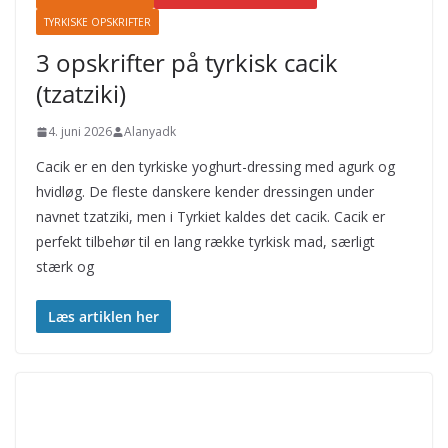
TYRKISKE OPSKRIFTER
3 opskrifter på tyrkisk cacik
(tzatziki)
4. juni 2026
Alanyadk
Cacik er en den tyrkiske yoghurt-dressing med agurk og
hvidløg. De fleste danskere kender dressingen under
navnet tzatziki, men i Tyrkiet kaldes det cacik. Cacik er
perfekt tilbehør til en lang række tyrkisk mad, særligt
stærk og
Læs artiklen her