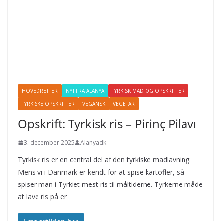
HOVEDRETTER
NYT FRA ALANYA
TYRKISK MAD OG OPSKRIFTER
TYRKISKE OPSKRIFTER
VEGANSK
VEGETAR
Opskrift: Tyrkisk ris – Pirinç Pilavı
3. december 2025
Alanyadk
Tyrkisk ris er en central del af den tyrkiske madlavning.
Mens vi i Danmark er kendt for at spise kartofler, så
spiser man i Tyrkiet mest ris til måltiderne. Tyrkerne måde
at lave ris på er