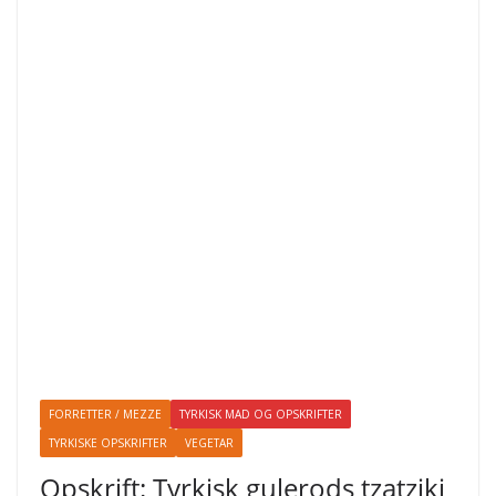
FORRETTER / MEZZE
TYRKISK MAD OG OPSKRIFTER
TYRKISKE OPSKRIFTER
VEGETAR
Opskrift: Tyrkisk gulerods tzatziki