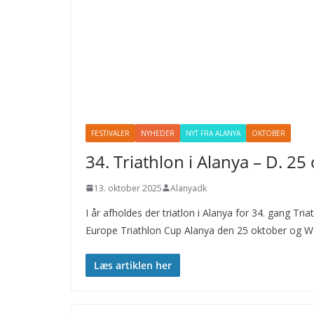
FESTIVALER
NYHEDER
NYT FRA ALANYA
OKTOBER
34. Triathlon i Alanya – D. 2
13. oktober 2025
Alanyadk
I år afholdes der triatlon i Alanya for 34. gang Tria
Europe Triathlon Cup Alanya den 25 oktober og Wo
Læs artiklen her