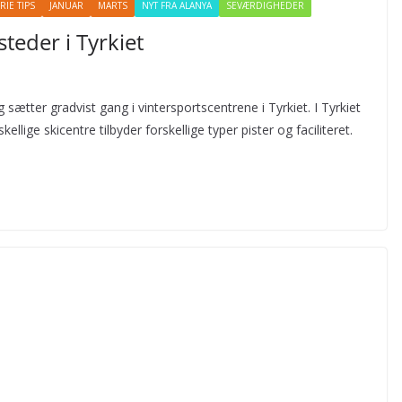
RIE TIPS
JANUAR
MARTS
NYT FRA ALANYA
SEVÆRDIGHEDER
teder i Tyrkiet
tter gradvist gang i vintersportscentrene i Tyrkiet. I Tyrkiet
kellige skicentre tilbyder forskellige typer pister og faciliteret.