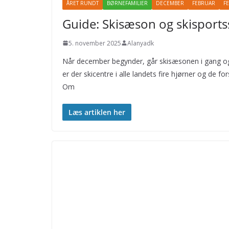
ÅRET RUNDT
BØRNEFAMILIER
DECEMBER
FEBRUAR
FE
Guide: Skisæson og skisportss
5. november 2025
Alanyadk
Når december begynder, går skisæsonen i gang og sæ
er der skicentre i alle landets fire hjørner og de fors
Om
Læs artiklen her