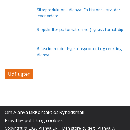
Silkeproduktion i Alanya: En historisk arv, der
lever videre
3 opskrifter på tomat ezme (Tyrkisk tomat dip)
6 fascinerende drypstensgrotter i og omkring
Alanya
Udflugter
Om Alanya.Dk
Kontakt os
Nyhedsmail
Privatlivspolitik og cookies
Copyright © 2026
Alanya.Dk – Den store guide til Alanya
. All