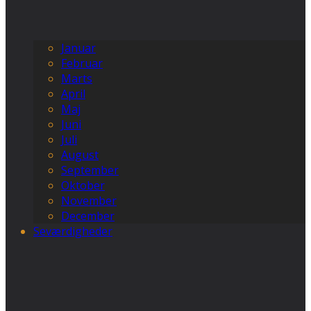
Januar
Februar
Marts
April
Maj
Juni
Juli
August
September
Oktober
November
December
Seværdigheder