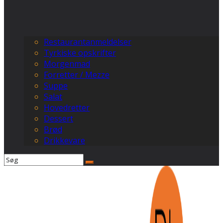
Restaurantanmeldelser
Tyrkiske opskrifter
Morgenmad
Forretter / Mezze
Suppe
Salat
Hovedretter
Dessert
Brød
Drikkevare