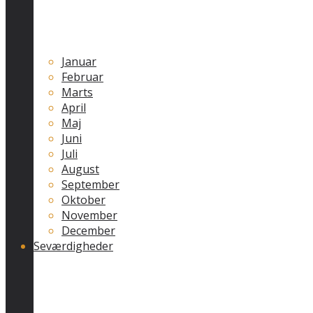
Januar
Februar
Marts
April
Maj
Juni
Juli
August
September
Oktober
November
December
Seværdigheder