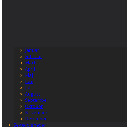
Januar
Februar
Marts
April
Maj
Juni
Juli
August
September
Oktober
November
December
Seværdigheder