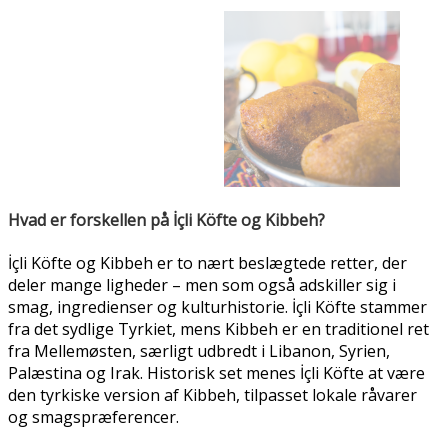
Hvad er forskellen på İçli Köfte og Kibbeh?
İçli Köfte og Kibbeh er to nært beslægtede retter, der
deler mange ligheder – men som også adskiller sig i
smag, ingredienser og kulturhistorie. İçli Köfte stammer
fra det sydlige Tyrkiet, mens Kibbeh er en traditionel ret
fra Mellemøsten, særligt udbredt i Libanon, Syrien,
Palæstina og Irak. Historisk set menes İçli Köfte at være
den tyrkiske version af Kibbeh, tilpasset lokale råvarer
og smagspræferencer.
En af de mest markante forskelle ligger i selve skallen. I
İçli Köfte laves skallen typisk af fin bulgur, semulje og æg,
hvilket giver en kompakt og sej konsistens. Kibbeh-
skallen derimod består ofte af meget fin bulgur blandet
med råt hakket kød og krydderier, hvilket giver en lettere
og ofte tyndere skal – især i de libanesiske versioner.
Fyldet i İçli Köfte består traditionelt af stegt hakket okse-