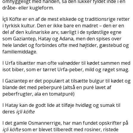
omhyggeligt med hånden, så den lukker fyldet inde i en
dråbe- eller kugleform.
İçli Köfte er en af de mest elskede og traditionsrige retter
i tyrkisk kultur. Den er ikke bare en madret – den er en
del af den kulinariske arv, særligt i de sydøstlige egne
som Gaziantep, Hatay og Adana, men den spises over
hele landet og forbindes ofte med højtider, gæstebud og
familiemiddage.
I Urfa tilsætter man ofte valnødder til kødet sammen med
isot biber, som er tørret Urfa-peber, mild og røget smag.
I Gaziantep er det populært at tilsætte bulgur til kødet og
blande det med peberpuré (altså en puré lavet af
peberfrugter, ala en tomatpuré)
I Hatay kan de godt lide at tilføje hvidløg og sumak til
deres
içli köfte
I det gamle Osmannerrige, har man fundet opskrifter på
içli köfte
som er blevet tilberedt med rosiner, ristede