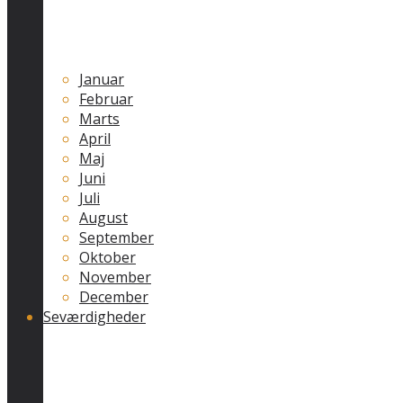
Januar
Februar
Marts
April
Maj
Juni
Juli
August
September
Oktober
November
December
Seværdigheder