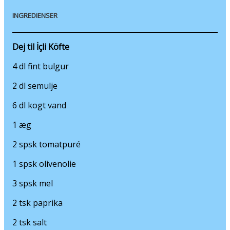
6 dl kogt vand
1 æg
2 spsk tomatpuré
1 spsk olivenolie
3 spsk mel
2 tsk paprika
2 tsk salt
Kødfyld til İçli Köfte
200 g smør
550 g hakket oksekød
1,5 dl vand
4 mellemstore løg