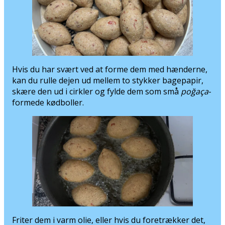
skære den ud i cirkler og fylde dem som små
poğaça
-
formede kødboller.
Friter dem i varm olie, eller hvis du foretrækker det,
kan du koge dem i vand.
Tilberedningstip til İçli Köfte
Hvis du vælger at koge
içli köfte
, tilsæt lidt citronsaft
til kogevandet for at forhindre dem i at gå i stykker.
İçli Köfte serveres sammen med citron og andre
tyrkiske retter eller et fad med friske urter.