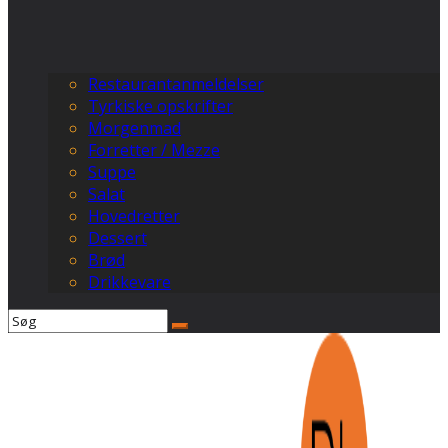
Restaurantanmeldelser
Tyrkiske opskrifter
Morgenmad
Forretter / Mezze
Suppe
Salat
Hovedretter
Dessert
Brød
Drikkevare