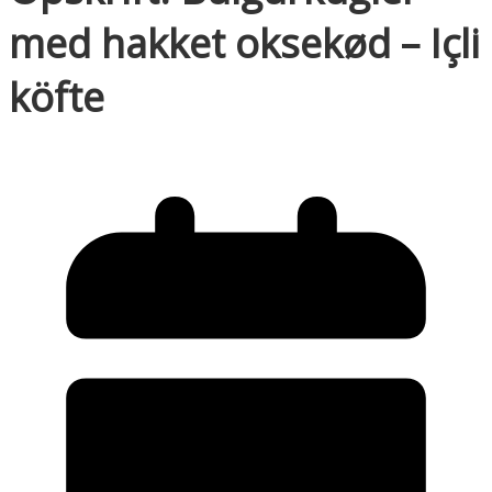
med hakket oksekød – Içli
köfte