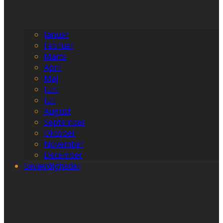
Januar
Februar
Marts
April
Maj
Juni
Juli
August
September
Oktober
November
December
Seværdigheder