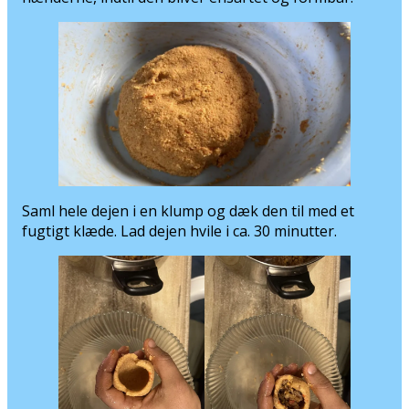
Saml hele dejen i en klump og dæk den til med et
fugtigt klæde. Lad dejen hvile i ca. 30 minutter.