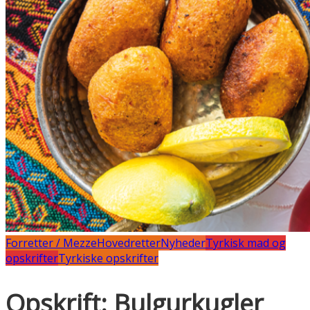
Forretter / Mezze
Hovedretter
Nyheder
Tyrkisk mad og
opskrifter
Tyrkiske opskrifter
Opskrift: Bulgurkugler