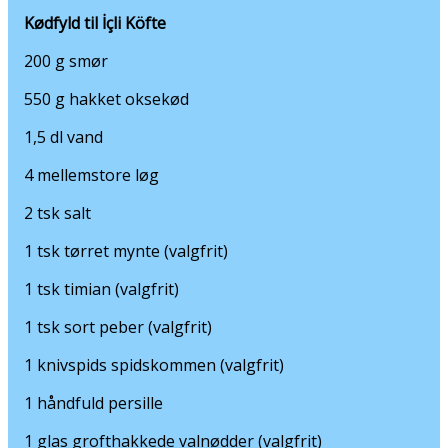
2 tsk salt
1 tsk tørret mynte (valgfrit)
1 tsk timian (valgfrit)
1 tsk sort peber (valgfrit)
1 knivspids spidskommen (valgfrit)
1 håndfuld persille
1 glas grofthakkede valnødder (valgfrit)
FREMGANGSMÅDE
Kødfyldet
Smelt 200 g smør i en gryde. Tilsæt hakket oksekød,