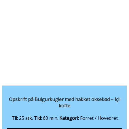
Opskrift på Bulgurkugler med hakket oksekød – Içli
köfte
Til:
25 stk.
Tid:
60 min.
Kategori:
Forret / Hovedret
INGREDIENSER
Dej til İçli Köfte
4 dl fint bulgur
2 dl semulje