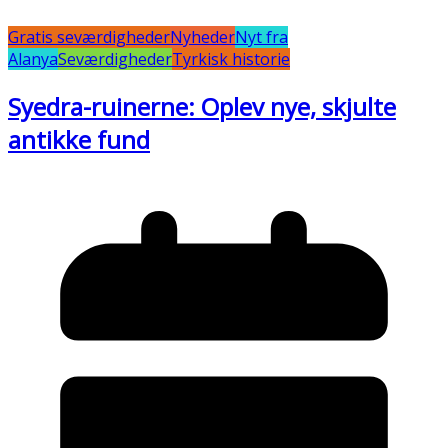
Gratis seværdigheder
Nyheder
Nyt fra
Alanya
Seværdigheder
Tyrkisk historie
Syedra-ruinerne: Oplev nye, skjulte
antikke fund