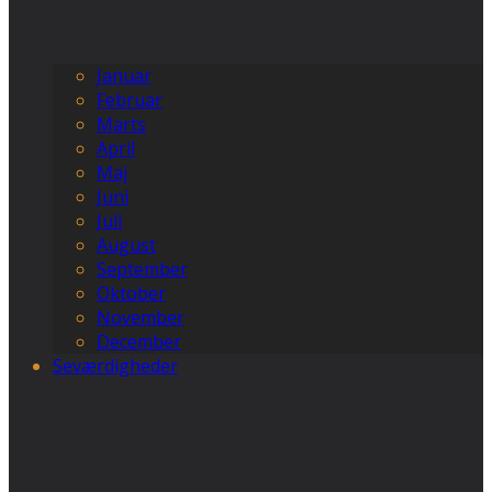
Januar
Februar
Marts
April
Maj
Juni
Juli
August
September
Oktober
November
December
Seværdigheder