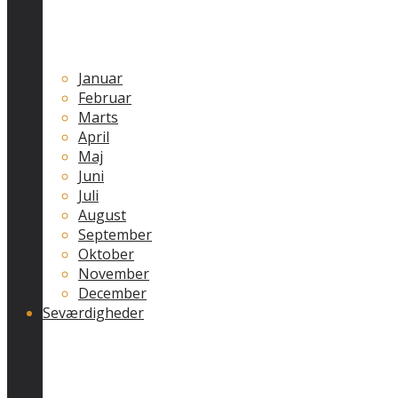
Januar
Februar
Marts
April
Maj
Juni
Juli
August
September
Oktober
November
December
Seværdigheder