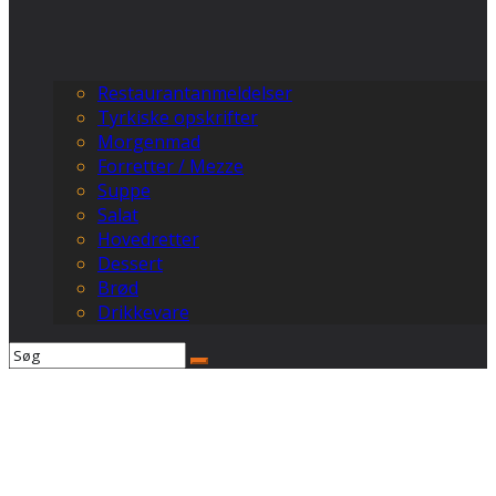
Restaurantanmeldelser
Tyrkiske opskrifter
Morgenmad
Forretter / Mezze
Suppe
Salat
Hovedretter
Dessert
Brød
Drikkevare