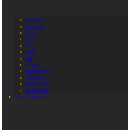
Januar
Februar
Marts
April
Maj
Juni
Juli
August
September
Oktober
November
December
Seværdigheder