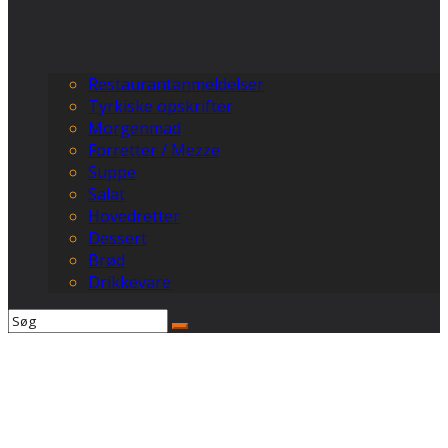
Restaurantanmeldelser
Tyrkiske opskrifter
Morgenmad
Forretter / Mezze
Suppe
Salat
Hovedretter
Dessert
Brød
Drikkevare