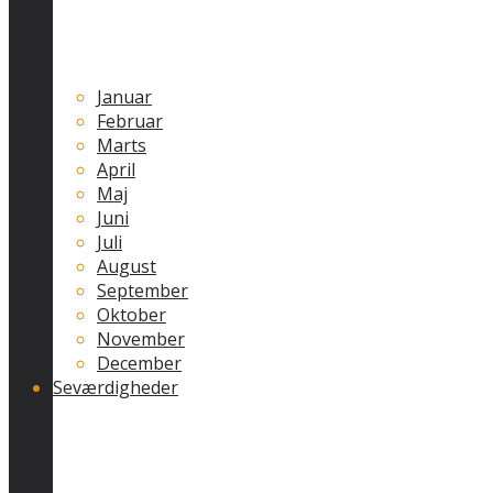
Januar
Februar
Marts
April
Maj
Juni
Juli
August
September
Oktober
November
December
Seværdigheder