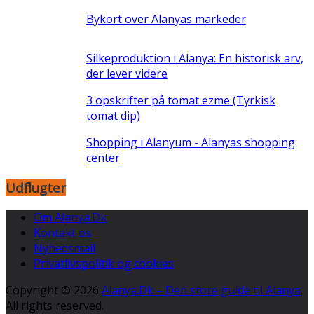
Bykort over Alanyas markeder
Silkeproduktion i Alanya: En historisk arv,
der lever videre
3 opskrifter på tomat ezme (Tyrkisk
tomat dip)
Shopping i Alanyum - Alanyas shopping
center
Udflugter
Om Alanya.Dk
Kontakt os
Nyhedsmail
Privatlivspolitik og cookies
Copyright © 2026
Alanya.Dk – Den store guide til Alanya
.
All rights reserved.