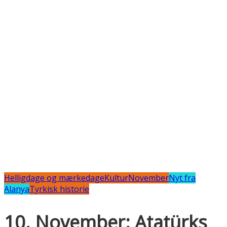
Helligdage og mærkedage
Kultur
November
Nyt fra
Alanya
Tyrkisk historie
10. November: Atatürks