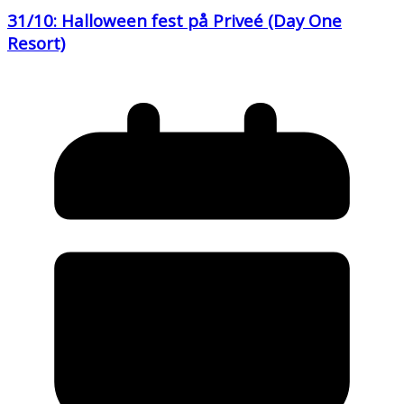
31/10: Halloween fest på Priveé (Day One
Resort)