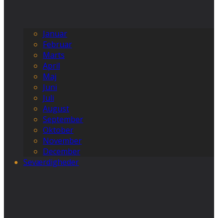
Januar
Februar
Marts
April
Maj
Juni
Juli
August
September
Oktober
November
December
Seværdigheder