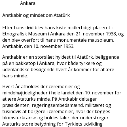
Ankara
Anıtkabir og mindet om Atatürk
Efter hans død blev hans kiste midlertidigt placeret i
Etnografisk Museum i Ankara den 21. november 1938, og
den blev overført til hans monumentale mausoleum,
Anıtkabir, den 10. november 1953.
Anıtkabir er en storslået hyldest til Atatürk, beliggende
på en bakketop i Ankara, hvor både tyrkere og
udenlandske besøgende hvert år kommer for at ære
hans minde.
Hvert år afholdes der ceremonier og
mindehøjtideligheder i hele landet den 10. november for
at ære Atatürks minde. På Anıtkabir deltager
præsidenten, regeringsembedsmænd, militæret og
tusindvis af borgere i ceremonier, hvor der lægges
blomsterkranse og holdes taler, der understreger
Atatürks store betydning for Tyrkiets udvikling.