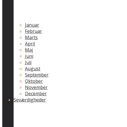
Januar
Februar
Marts
April
Maj
Juni
Juli
August
September
Oktober
November
December
Seværdigheder