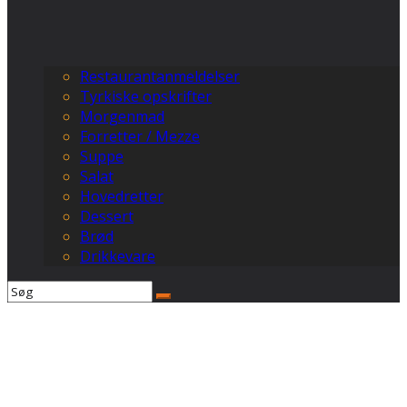
Restaurantanmeldelser
Tyrkiske opskrifter
Morgenmad
Forretter / Mezze
Suppe
Salat
Hovedretter
Dessert
Brød
Drikkevare