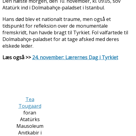
Den næste morgen, den 10. november, kl. 09.05, sov
Atatürk ind i Dolmabahçe-paladset i Istanbul.
Hans død blev et nationalt traume, men også et
tidspunkt for refleksion over de monumentale
fremskridt, han havde bragt til Tyrkiet. Fol valfartede til
Dolmabahçe-paladset for at tage afsked med deres
elskede leder.
Læs også >>
24. november: Lærernes Dag i Tyrkiet
Tea
Tougaard
foran
Atatürks
Mausoleum
Anıtkabir i