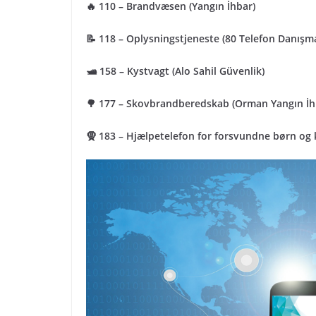
🔥 110 – Brandvæsen (Yangın İhbar)
📝 118 – Oplysningstjeneste (80 Telefon Danışm
🛥 158 – Kystvagt (Alo Sahil Güvenlik)
🌳 177 – Skovbrandberedskab (Orman Yangın İh
🧕 183 – Hjælpetelefon for forsvundne børn og 