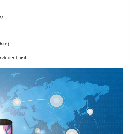
a)
barı)
kvinder i nød