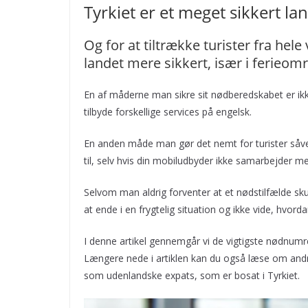
Tyrkiet er et meget sikkert land
Og for at tiltrække turister fra hele
landet mere sikkert, især i ferieom
En af måderne man sikre sit nødberedskabet er ikke
tilbyde forskellige services på engelsk.
En anden måde man gør det nemt for turister såve
til, selv hvis din mobiludbyder ikke samarbejder m
Selvom man aldrig forventer at et nødstilfælde sku
at ende i en frygtelig situation og ikke vide, hvord
I denne artikel gennemgår vi de vigtigste nødnumre 
Længere nede i artiklen kan du også læse om andre 
som udenlandske expats, som er bosat i Tyrkiet.