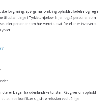
iske lovgivning, spørgsmål omkring opholdstilladelse og regler
pe til udlændinge i Tyrkiet, hjælper linjen også personer som
lse, eller personer som har været udsat for eller er involveret i
yrkiet.
57
7
e
under.
åndterer klager fra udenlandske turister. Rådgiver om ophold i
med at løse konflikter og sikre refusion ved dårlige