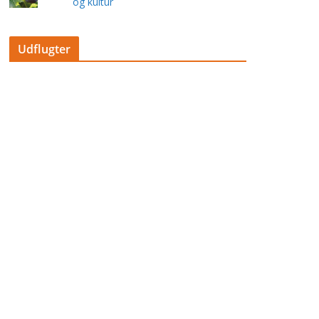
og kultur
Udflugter