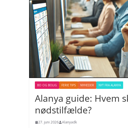
BO OG BOLIG
FERIE TIPS
NYHEDER
NYT FRA ALANYA
Alanya guide: Hvem ska
nødstilfælde?
27. juni 2026
Alanyadk