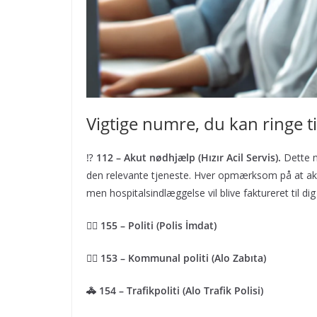
Vigtige numre, du kan ringe til
⁉️
112 – Akut nødhjælp (Hızır Acil Servis).
Dette n
den relevante tjeneste. Hver opmærksom på at akut
men hospitalsindlæggelse vil blive faktureret til dig 
👮‍♀️ 155 – Politi (Polis İmdat)
👩‍✈️ 153 – Kommunal politi (Alo Zabıta)
🚓 154 – Trafikpoliti (Alo Trafik Polisi)