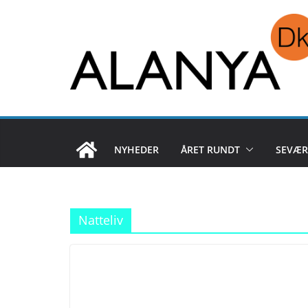
Skip
to
content
NYHEDER
ÅRET RUNDT
SEVÆR
Natteliv