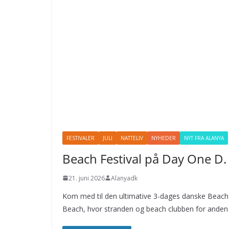
FESTIVALER
JULI
NATTELIV
NYHEDER
NYT FRA ALANYA
Beach Festival på Day One D. 
21. juni 2026
Alanyadk
Kom med til den ultimative 3-dages danske Beach 
Beach, hvor stranden og beach clubben for anden s