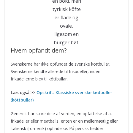
en bold, men
tyrkisk köfte
er flade og
ovale,
ligesom en
burger bøf.
Hvem opfandt dem?
Svenskerne har ikke opfundet de svenske köttbullar.
Svenskerne kendte allerede til frikadeller, inden
frikadellerne blev til köttbullar.
Læs også >>
Opskrift: Klassiske svenske kødboller
(köttbullar)
Generelt har store dele af verden, en opfattelse af at
frikadeller eller meatballs, enten er en mellemøstlig eller
italiensk (romersk) opfindelse. På persisk hedder