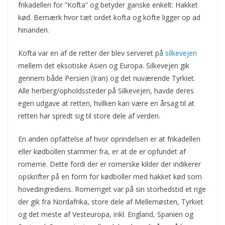
frikadellen for ”Kofta” og betyder ganske enkelt: Hakket
kød. Bemærk hvor tæt ordet kofta og köfte ligger op ad
hinanden.
Kofta var en af de retter der blev serveret på
silkevejen
mellem det eksotiske Asien og Europa. Silkevejen gik
gennem både Persien (Iran) og det nuværende Tyrkiet.
Alle herberg/opholdssteder på Silkevejen, havde deres
egen udgave at retten, hvilken kan være en årsag til at
retten har spredt sig til store dele af verden.
En anden opfattelse af hvor oprindelsen er at frikadellen
eller kødbollen stammer fra, er at de er opfundet af
romerne. Dette fordi der er romerske kilder der indikerer
opskrifter på en form for kødboller med hakket kød som
hovedingrediens. Romerriget var på sin storhedstid et rige
der gik fra Nordafrika, store dele af Mellemøsten, Tyrkiet
og det meste af Vesteuropa, inkl. England, Spanien og