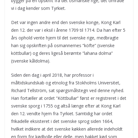
bygger på en opskrift fra det osmanske rige, det område
vi i dag kender som Tyrkiet.
Det var ingen andre end den svenske konge, Kong Karl
den 12. der var i eksil i årene 1709 til 1714. Da han efter 5
års ophold vente hjem til det svenske rige, medbragte
han sig opskriften på osmannernes ”köfte” (svenske
köttbullar) og deres ligeså berømte ”lahana dolma”
(svenske kåldolma).
Siden den dag i april 2018, har professor i
måltidskundskab og etnolog fra Stokholms Universitet,
Richard Tellström, sat spørgsmålstegn ved denne nyhed.
Han fortæller at ordet ”Köttbullar” først er registreret i det
svenske sporg i 1755 og altså længe efter at Kong Karl
den 12. vendte hjem fra Tyrkiet. Samtidig har ordet
frikadelle eksisteret i det svenske sprog siden 1664,
hvilket indikere at det svenske køkken allerede indeholdt
en form for kødbolle eller delle, men hakket kød som