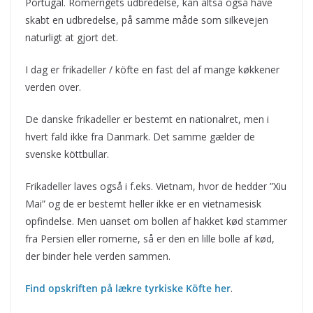
Portugal. Romerrigets udbredelse, kan altså også have
skabt en udbredelse, på samme måde som silkevejen
naturligt at gjort det.
I dag er frikadeller / köfte en fast del af mange køkkener
verden over.
De danske frikadeller er bestemt en nationalret, men i
hvert fald ikke fra Danmark. Det samme gælder de
svenske köttbullar.
Frikadeller laves også i f.eks. Vietnam, hvor de hedder ”Xiu
Mai” og de er bestemt heller ikke er en vietnamesisk
opfindelse. Men uanset om bollen af hakket kød stammer
fra Persien eller romerne, så er den en lille bolle af kød,
der binder hele verden sammen.
Find opskriften på lækre tyrkiske Köfte her
.