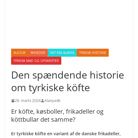
KULTUR
NYHEDER
NYT FRA ALANYA
TYRKISK HISTORIE
TYRKISK MAD OG OPSKRIFTER
Den spændende historie
om tyrkiske köfte
28. marts 2026
Alanyadk
Er köfte, køsboller, frikadeller og
köttbullar det samme?
Er tyrkiske köfte en variant af de danske frikadeller,