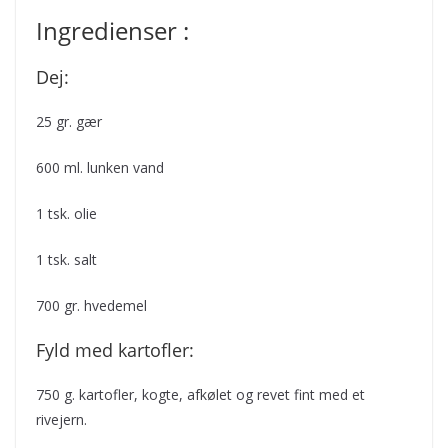
Ingredienser :
Dej:
25 gr. gær
600 ml. lunken vand
1 tsk. olie
1 tsk. salt
700 gr. hvedemel
Fyld med kartofler:
750 g. kartofler, kogte, afkølet og revet fint med et
rivejern.