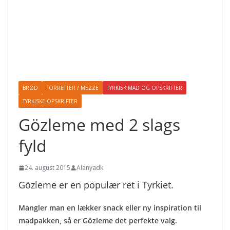
BRØD
FORRETTER / MEZZE
TYRKISK MAD OG OPSKRIFTER
TYRKISKE OPSKRIFTER
Gözleme med 2 slags
fyld
24. august 2015
Alanyadk
Gözleme er en populær ret i Tyrkiet.
Mangler man en lækker snack eller ny inspiration til
madpakken, så er Gözleme det perfekte valg.