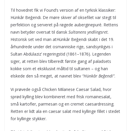
Til hovedret fik vi Found’s version af en tyrkisk klassiker:
Hünkâr Beğendi. De møre skiver af oksefilet var stegt til
perfektion og serveret på røgede auberginepuré. Rettens
navn betyder oversat til dansk
Sultanens yndlingsret.
Historisk set ved man atHünkâr Beğendi skabt i det 19.
århundrede under det osmanniske rige, sandsynligvis i
Sultan Abdülaziz’ regeringstid (1861–1876). Legenden
siger, at retten blev tilberedt første gang af paladsets
kokke som et eksklusivt måltid til sultanen – og han
elskede den så meget, at navnet blev
“Hünkâr Beğendi”
.
Vi prøvede også Chicken Milanese Caesar Salad, hvor
sprød kylling blev kombineret med frisk romainesalat,
små kartofler, parmesan og en cremet caesardressing.
Retten er lidt ala en caesar salat med kyllinge fillet i stedet
for kyllinge stykker.