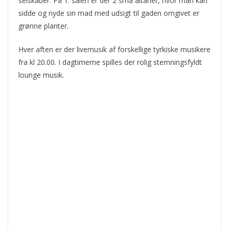
selskaber. På 1. salen er der 2 små altaner, hvor man kan
sidde og nyde sin mad med udsigt til gaden omgivet er
grønne planter.
Hver aften er der livemusik af forskellige tyrkiske musikere
fra kl 20.00. I dagtimerne spilles der rolig stemningsfyldt
lounge musik.