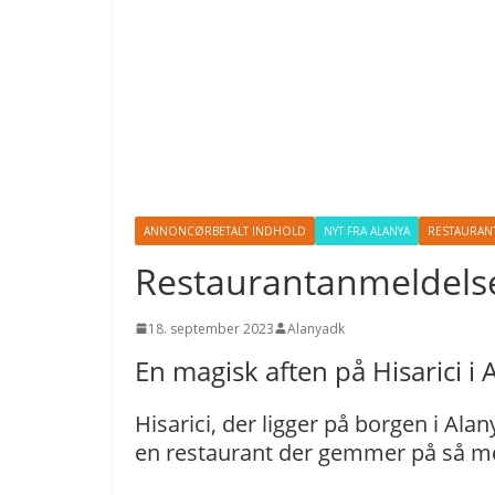
ANNONCØRBETALT INDHOLD
NYT FRA ALANYA
RESTAURAN
Restaurantanmeldelse:
18. september 2023
Alanyadk
En magisk aften på Hisarici i 
Hisarici, der ligger på borgen i Alan
en restaurant der gemmer på så me