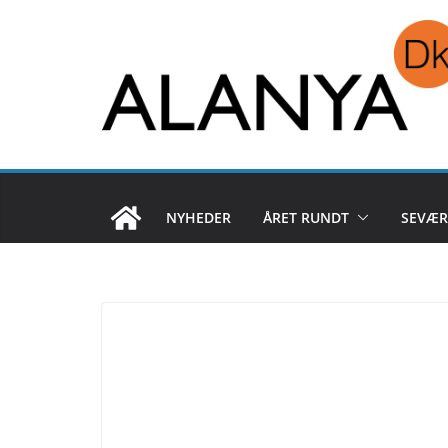
Skip
to
content
NYHEDER
ÅRET RUNDT
SEVÆR