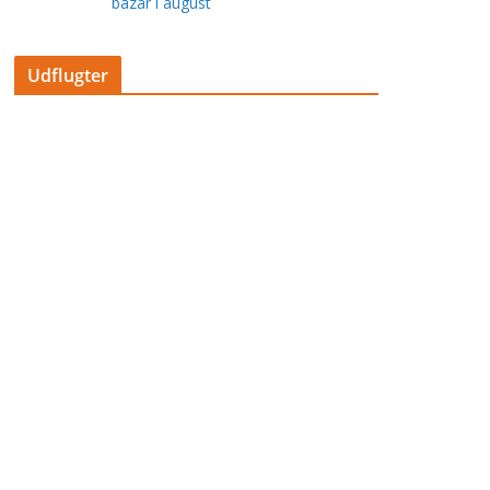
bazar i august
Udflugter