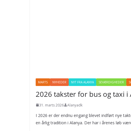
MARTS
NYHEDER
NYT FRA ALANYA
SEVÆRDIGHEDER
S
2026 takster for bus og taxi i
31. marts 2026
Alanyadk
I 2026 er der endnu engang blevet indført nye takt
en årlig tradition i Alanya. Der har i årenes løb v