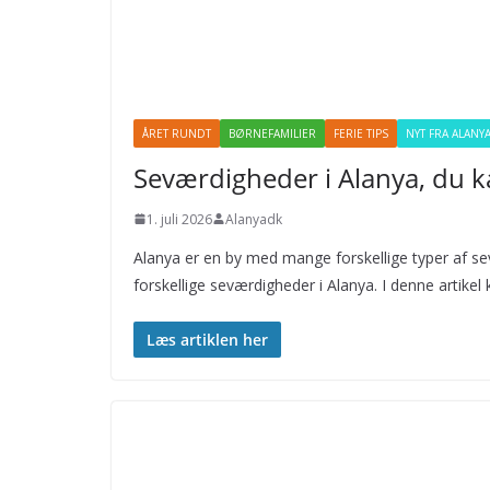
ÅRET RUNDT
BØRNEFAMILIER
FERIE TIPS
NYT FRA ALANY
Seværdigheder i Alanya, du 
1. juli 2026
Alanyadk
Alanya er en by med mange forskellige typer af 
forskellige seværdigheder i Alanya. I denne artik
Læs artiklen her