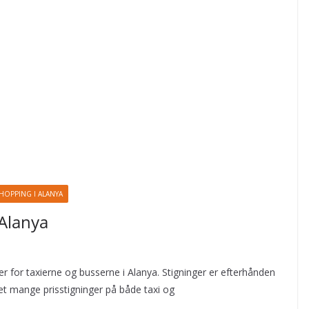
HOPPING I ALANYA
 Alanya
er for taxierne og busserne i Alanya. Stigninger er efterhånden
æret mange prisstigninger på både taxi og