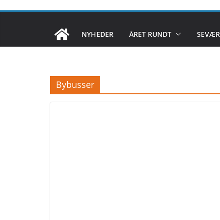
NYHEDER
ÅRET RUNDT
SEVÆR
Bybusser