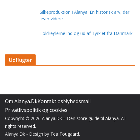
Silkeproduktion i Alanya: En historisk arv, der
lever videre
Toldreglerne ind og ud af Tyrkiet fra Danmark
Udflugter
Om Alanya.Dk
Kontakt os
Nyhedsmail
Privatlivspolitik og cookies
Copyright © 2026
Alanya.Dk – Den store guide til Alanya
. All
rights reserved.
Alanya.Dk - Design by Tea Tougaard.