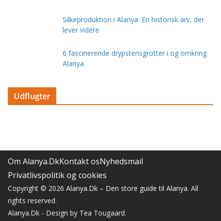
Silkeproduktion i Alanya: En historisk arv, der
lever videre
6 fascinerende drypstensgrotter i og omkring
Alanya
Udflugter
Om Alanya.Dk
Kontakt os
Nyhedsmail
Privatlivspolitik og cookies
Copyright © 2026
Alanya.Dk – Den store guide til Alanya
. All
rights reserved.
Alanya.Dk - Design by Tea Tougaard.