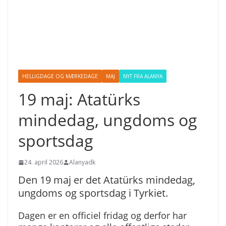
HELLIGDAGE OG MÆRKEDAGE
MAJ
NYT FRA ALANYA
19 maj: Atatürks
mindedag, ungdoms og
sportsdag
24. april 2026
Alanyadk
Den 19 maj er det Atatürks mindedag,
ungdoms og sportsdag i Tyrkiet.
Dagen er en officiel fridag og derfor har