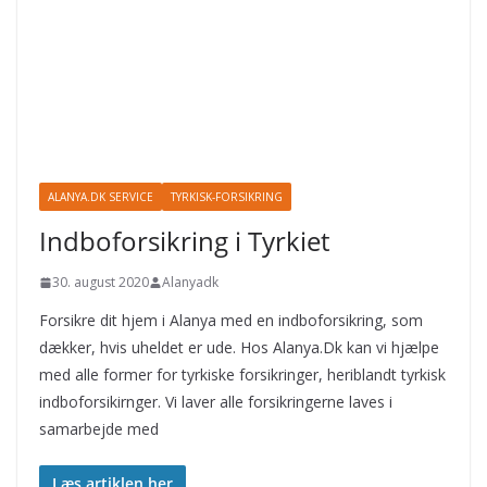
ALANYA.DK SERVICE
TYRKISK-FORSIKRING
Indboforsikring i Tyrkiet
30. august 2020
Alanyadk
Forsikre dit hjem i Alanya med en indboforsikring, som
dækker, hvis uheldet er ude. Hos Alanya.Dk kan vi hjælpe
med alle former for tyrkiske forsikringer, heriblandt tyrkisk
indboforsikirnger. Vi laver alle forsikringerne laves i
samarbejde med
Læs artiklen her