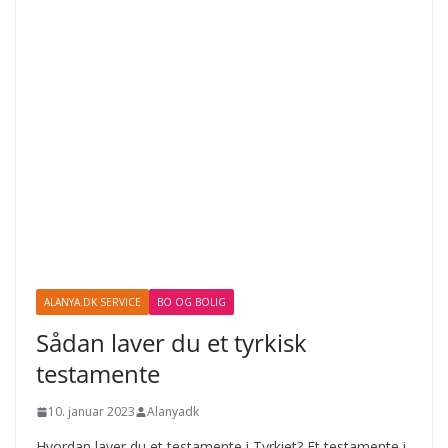
ALANYA.DK SERVICE
BO OG BOLIG
Sådan laver du et tyrkisk
testamente
10. januar 2023
Alanyadk
Hvordan laver du et testamente i Tyrkiet? Et testamente i