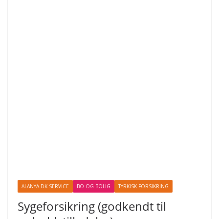
ALANYA.DK SERVICE
BO OG BOLIG
TYRKISK-FORSIKRING
Sygeforsikring (godkendt til