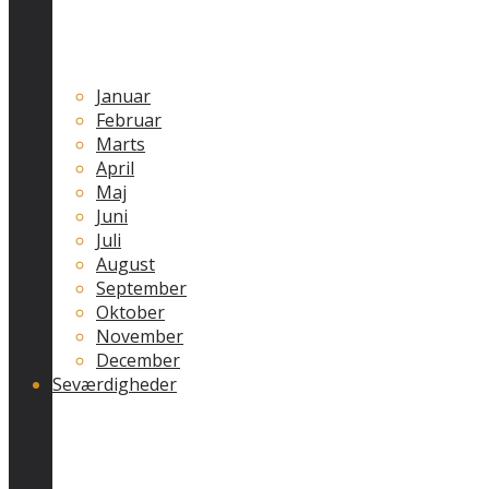
Januar
Februar
Marts
April
Maj
Juni
Juli
August
September
Oktober
November
December
Seværdigheder