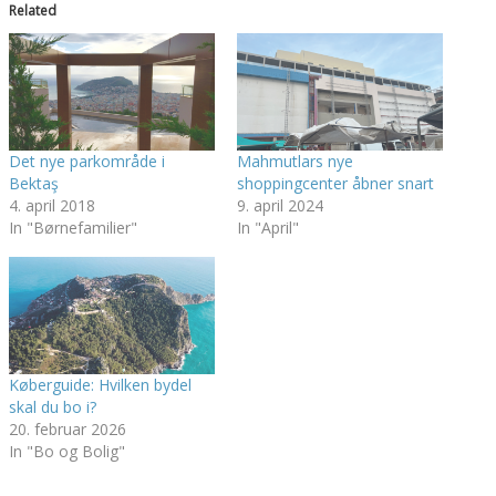
Related
Det nye parkområde i
Mahmutlars nye
Bektaş
shoppingcenter åbner snart
4. april 2018
9. april 2024
In "Børnefamilier"
In "April"
Køberguide: Hvilken bydel
skal du bo i?
20. februar 2026
In "Bo og Bolig"