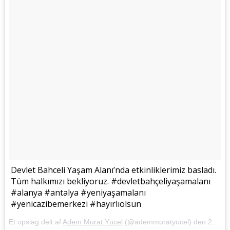
Devlet Bahceli Yaşam Alanı’nda etkinliklerimiz basladı.
Tüm halkımızı bekliyoruz. #devletbahçeliyaşamalanı
#alanya #antalya #yeniyaşamalanı
#yenicazibemerkezi #hayırlıolsun
Et opslag delt af
Adem Murat Yücel
(@ademmuratyucel) den
23. Apr, 2018 kl. 9.07 PDT