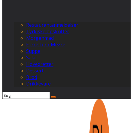
Restaurantanmeldelser
Tyrkiske opskrifter
Morgenmad
Forretter / Mezze
Suppe
Salat
Hovedretter
Dessert
Brød
Drikkevare