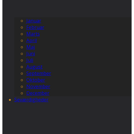
Januar
Februar
Marts
April
Maj
Juni
Juli
August
September
Oktober
November
December
Seværdigheder