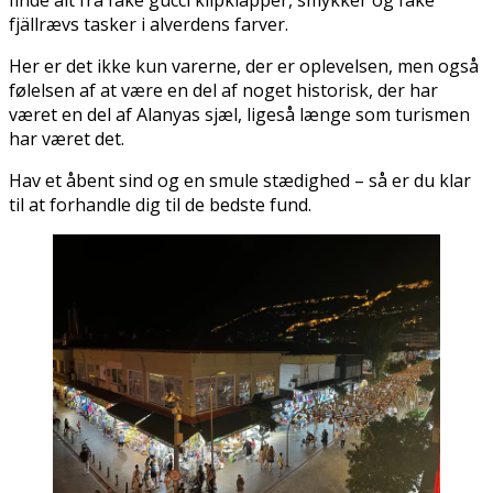
finde alt fra fake gucci klipklapper, smykker og fake
fjällrævs tasker i alverdens farver.
Her er det ikke kun varerne, der er oplevelsen, men også
følelsen af at være en del af noget historisk, der har
været en del af Alanyas sjæl, ligeså længe som turismen
har været det.
Hav et åbent sind og en smule stædighed – så er du klar
til at forhandle dig til de bedste fund.