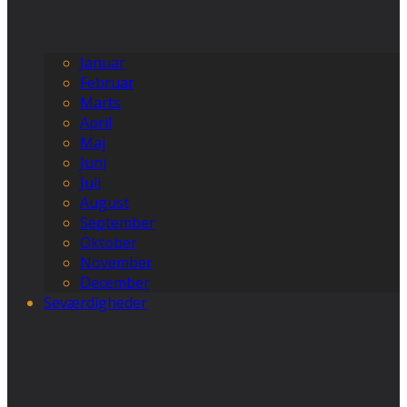
Januar
Februar
Marts
April
Maj
Juni
Juli
August
September
Oktober
November
December
Seværdigheder