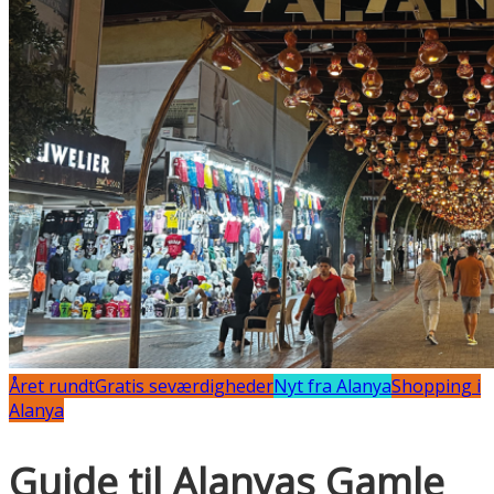
Året rundt
Gratis seværdigheder
Nyt fra Alanya
Shopping i
Alanya
Guide til Alanyas Gamle