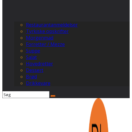
Restaurantanmeldelser
Tyrkiske opskrifter
Morgenmad
Forretter / Mezze
Suppe
Salat
Hovedretter
Dessert
Brød
Drikkevare