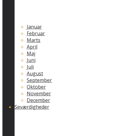
Januar
Februar
Marts
April
Maj
Juni
Juli
August
September
Oktober
November
December
Seværdigheder