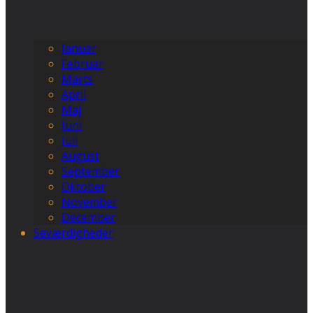
Januar
Februar
Marts
April
Maj
Juni
Juli
August
September
Oktober
November
December
Seværdigheder