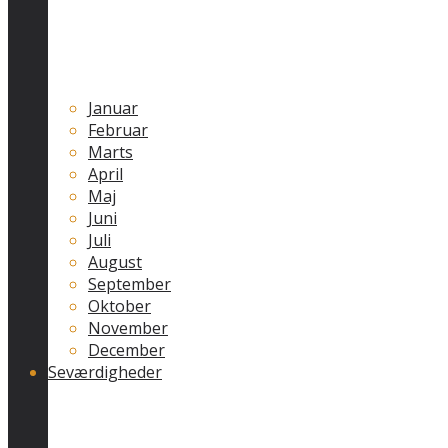
Januar
Februar
Marts
April
Maj
Juni
Juli
August
September
Oktober
November
December
Seværdigheder