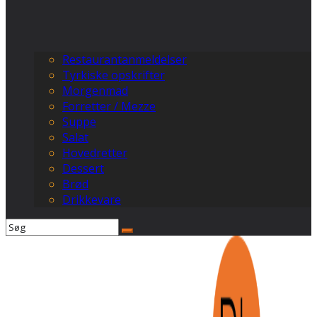
Restaurantanmeldelser
Tyrkiske opskrifter
Morgenmad
Forretter / Mezze
Suppe
Salat
Hovedretter
Dessert
Brød
Drikkevare