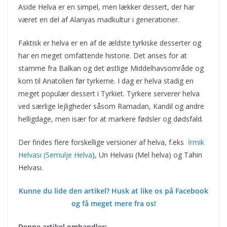
Aside Helva er en simpel, men lækker dessert, der har
været en del af Alanyas madkultur i generationer.
Faktisk er helva er en af de ældste tyrkiske desserter og
har en meget omfattende historie. Det anses for at
stamme fra Balkan og det østlige Middelhavsområde og
kom til Anatolien før tyrkerne. I dag er helva stadig en
meget populær dessert i Tyrkiet. Tyrkere serverer helva
ved særlige lejligheder såsom Ramadan, Kandil og andre
helligdage, men især for at markere fødsler og dødsfald.
Der findes flere forskellige versioner af helva, f.eks
İrmik
Helvası (Semulje Helva
), Un Helvası (Mel helva) og Tahin
Helvası.
Kunne du lide den artikel? Husk at like os på Facebook
og få meget mere fra os!
Denne artikel omhandler: