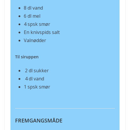
8 dl vand
6 dl mel
4 spsk smør
En knivspids salt
Valnødder
Til siruppen
2 dl sukker
4 dl vand
1 spsk smør
FREMGANGSMÅDE