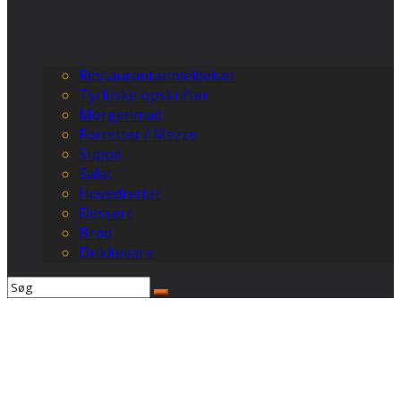
Restaurantanmeldelser
Tyrkiske opskrifter
Morgenmad
Forretter / Mezze
Suppe
Salat
Hovedretter
Dessert
Brød
Drikkevare