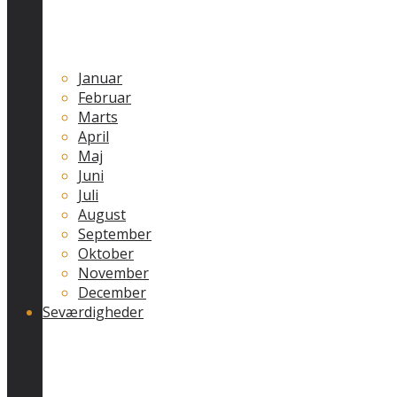
Januar
Februar
Marts
April
Maj
Juni
Juli
August
September
Oktober
November
December
Seværdigheder