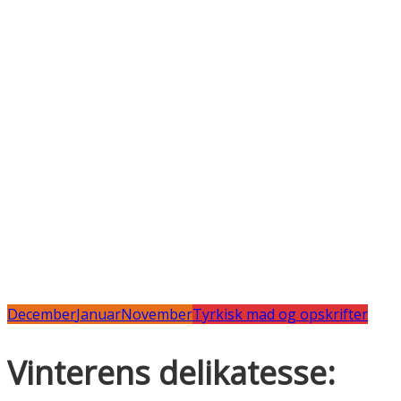
December
Januar
November
Tyrkisk mad og opskrifter
Vinterens delikatesse: