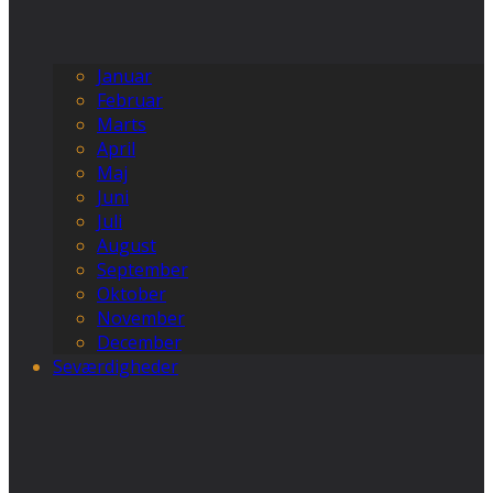
Januar
Februar
Marts
April
Maj
Juni
Juli
August
September
Oktober
November
December
Seværdigheder