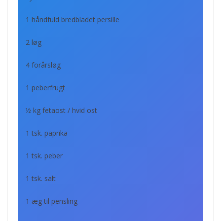
1 håndfuld bredbladet persille
2 løg
4 forårsløg
1 peberfrugt
½ kg fetaost / hvid ost
1 tsk. paprika
1 tsk. peber
1 tsk. salt
1 æg til pensling