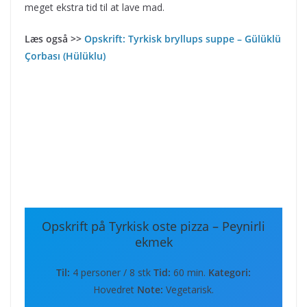
meget ekstra tid til at lave mad.
Læs også >>
Opskrift: Tyrkisk bryllups suppe – Gülüklü
Çorbası (Hülüklu)
Opskrift på Tyrkisk oste pizza – Peynirli
ekmek
Til:
4 personer / 8 stk
Tid:
60 min.
Kategori:
Hovedret
Note:
Vegetarisk.