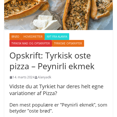
BRØD
HOVEDRETTER
NYT FRA ALANYA
TYRKISK MAD OG OPSKRIFTER
TYRKISKE OPSKRIFTER
Opskrift: Tyrkisk oste
pizza – Peynirli ekmek
14. marts 2024
Alanyadk
Vidste du at Tyrkiet har deres helt egne
variationer af Pizza?
Den mest populære er ”Peynirli ekmek”, som
betyder ”oste brød”.