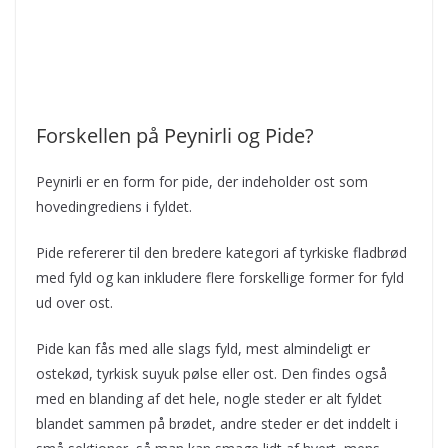
Forskellen på Peynirli og Pide?
Peynirli er en form for pide, der indeholder ost som
hovedingrediens i fyldet.
Pide refererer til den bredere kategori af tyrkiske fladbrød
med fyld og kan inkludere flere forskellige former for fyld
ud over ost.
Pide kan fås med alle slags fyld, mest almindeligt er
ostekød, tyrkisk suyuk pølse eller ost. Den findes også
med en blanding af det hele, nogle steder er alt fyldet
blandet sammen på brødet, andre steder er det inddelt i
små sektioner, så man kan smage lidt af hvert, mens
man spiser.
Kunne du lide den artikel? Husk at like os på Facebook
og få meget mere fra os!