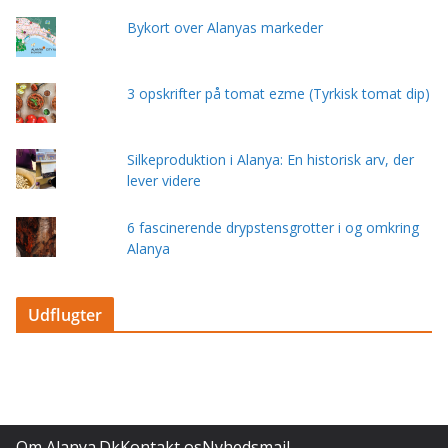
Silkeproduktion i Alanya: En historisk arv, der
lever videre
6 fascinerende drypstensgrotter i og omkring
Alanya
Udflugter
Om Alanya.Dk
Kontakt os
Nyhedsmail
Privatlivspolitik og cookies
Copyright © 2026
Alanya.Dk – Den store guide til Alanya
. All
rights reserved.
Alanya.Dk - Design by Tea Tougaard.