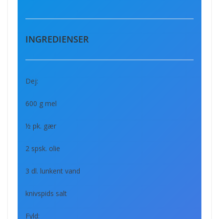
INGREDIENSER
Dej:
600 g mel
½ pk. gær
2 spsk. olie
3 dl. lunkent vand
knivspids salt
Fyld: