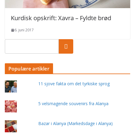
Populære artikler
11 sjove fakta om det tyrkiske sprog
5 velsmagende souvenirs fra Alanya
Bazar i Alanya (Markedsdage i Alanya)
Bykort over Alanyas markeder
3 opskrifter på tomat ezme (Tyrkisk tomat dip)