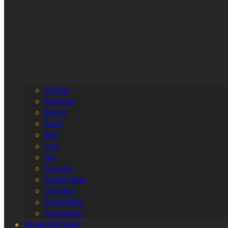
Januar
Februar
Marts
April
Maj
Juni
Juli
August
September
Oktober
November
December
Seværdigheder