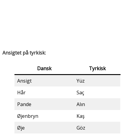
Ansigtet på tyrkisk:
Dansk
Tyrkisk
Ansigt
Yüz
Hår
Saç
Pande
Alın
Øjenbryn
Kaş
Øje
Göz