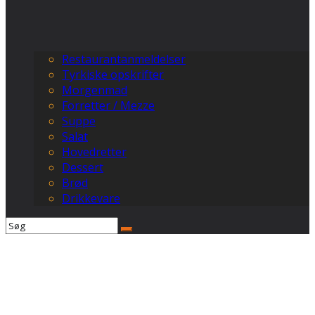
Restaurantanmeldelser
Tyrkiske opskrifter
Morgenmad
Forretter / Mezze
Suppe
Salat
Hovedretter
Dessert
Brød
Drikkevare