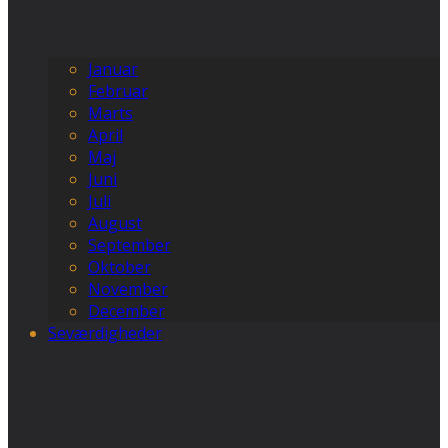
Januar
Februar
Marts
April
Maj
Juni
Juli
August
September
Oktober
November
December
Seværdigheder