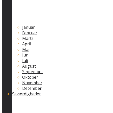
Januar
Februar
Marts
April
Maj
Juni
Juli
August
September
Oktober
November
December
Seværdigheder