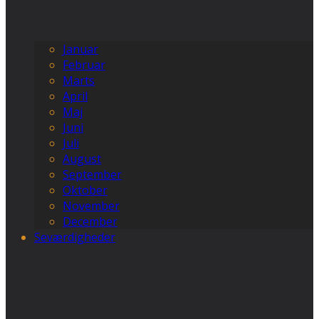
Januar
Februar
Marts
April
Maj
Juni
Juli
August
September
Oktober
November
December
Seværdigheder