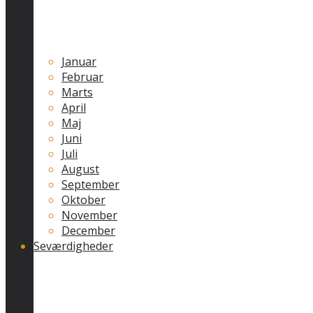
Januar
Februar
Marts
April
Maj
Juni
Juli
August
September
Oktober
November
December
Seværdigheder