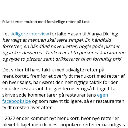
Et lækkert menukort med forskellige retter på Lost
I et
tidligere interview
fortalte Hasan til Alanya.Dk “
Jeg
har valgt at menuen skal være simpel. En håndfuld
forretter, en håndfuld hovedretter, nogle gode pizzaer
og lækre desserter. Tanken er at to personer kan komme
og nyde to pizzaer samt drikkevarer til en fornuftig pris
“
Det virker til hans taktik med udvalgte retter på
menukortet, fremfor et overfyldt menukort med retter af
en hver salgs, har været den helt rigtige taktik for den
smukke restaurant, for gæsterne er også flittige til at
skrive søde kommentarer på restaurantens
egen
facebookside
og som nævnt tidligere, så er restauranten
fyldt næsten hver aften.
I 2022 er der kommet nyt menukort, hvor nye retter er
blevet tilføjet men de mest populære retter er naturligvis