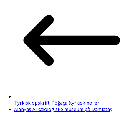
Tyrkisk opskrift: Poğaça (tyrkisk boller)
Alanyas Arkæologiske museum på Damlataş