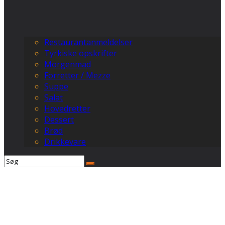
Restaurantanmeldelser
Tyrkiske opskrifter
Morgenmad
Forretter / Mezze
Suppe
Salat
Hovedretter
Dessert
Brød
Drikkevare