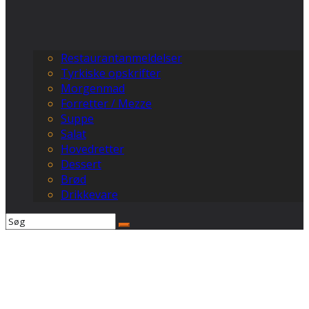
Restaurantanmeldelser
Tyrkiske opskrifter
Morgenmad
Forretter / Mezze
Suppe
Salat
Hovedretter
Dessert
Brød
Drikkevare