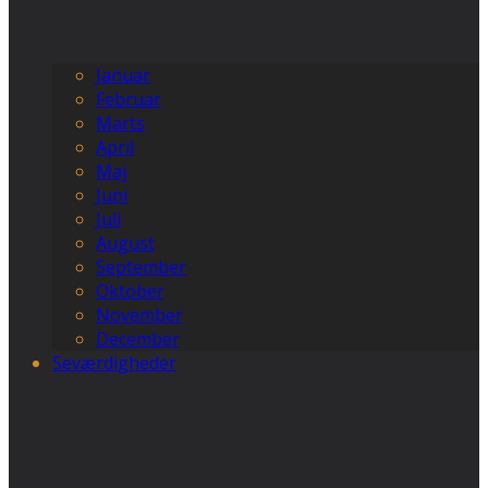
Januar
Februar
Marts
April
Maj
Juni
Juli
August
September
Oktober
November
December
Seværdigheder