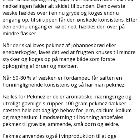
nedkølingen falder alt skidet til bunden. Den øverste
væske hældes over i en nu gryde og koges endnu
engang op, til siruppen får den ønskede konsistens. Efter
den endnu engang er kølet ned, hældes den over på
mindre flasker.
Når der skal laves pekmez af Johannesbrød eller
enebærkogler, laves det ved at frugten knuses til mindre
stykker og koges op på mange både som første
opkogning af druer og morbær.
Når 50-80 % af væsken er fordampet, får saften en
honninglignende konsistens og så har man pekmez.
Fælles for Pekmez er de er aromatiske, næringsrige og
utroligt gavnlige sirupper. 100 gram pekmez dækker
næsten hele det daglige behov for jern, calcium, kalium
og magnesium. I modsætning til honning anbefales
pekmez til gravide, ammende, små børn og ældre.
Pekmez anvendes også i vinproduktion til at øge