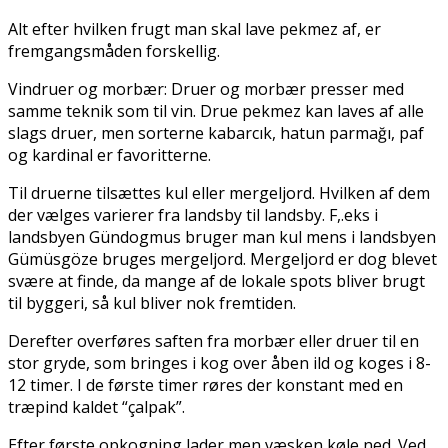
Alt efter hvilken frugt man skal lave pekmez af, er
fremgangsmåden forskellig.
Vindruer og morbær: Druer og morbær presser med
samme teknik som til vin. Drue pekmez kan laves af alle
slags druer, men sorterne kabarcık, hatun parmağı, paf
og kardinal er favoritterne.
Til druerne tilsættes kul eller mergeljord. Hvilken af dem
der vælges varierer fra landsby til landsby. F,.eks i
landsbyen Gündogmus bruger man kul mens i landsbyen
Gümüsgöze bruges mergeljord. Mergeljord er dog blevet
svære at finde, da mange af de lokale spots bliver brugt
til byggeri, så kul bliver nok fremtiden.
Derefter overføres saften fra morbær eller druer til en
stor gryde, som bringes i kog over åben ild og koges i 8-
12 timer. I de første timer røres der konstant med en
træpind kaldet “çalpak”.
Efter første opkogning lader men væsken køle ned. Ved