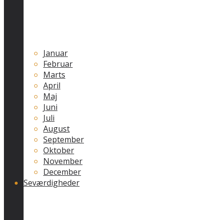
Januar
Februar
Marts
April
Maj
Juni
Juli
August
September
Oktober
November
December
Seværdigheder