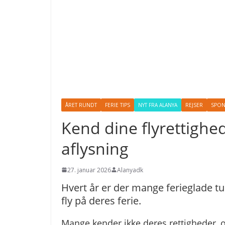
ÅRET RUNDT
FERIE TIPS
NYT FRA ALANYA
REJSER
SPON
Kend dine flyrettighed
aflysning
27. januar 2026
Alanyadk
Hvert år er der mange ferieglade tu
fly på deres ferie.
Mange kender ikke deres rettigheder, 