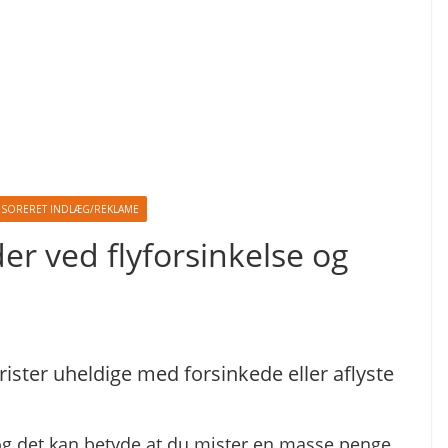
SORERET INDLÆG/REKLAME
er ved flyforsinkelse og
rister uheldige med forsinkede eller aflyste
og det kan betyde at du mister en masse penge.