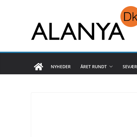
Skip
to
content
NYHEDER
ÅRET RUNDT
SEVÆR