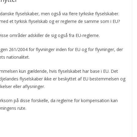
danske flyselskaber, men også via flere tyrkiske flyselskaber.
r med et tyrkisk flyselskab og er reglerne de samme som i EU?
sse områder adskiller de sig også fra EU-reglerne.
en 261/2004 for flyvninger inden for EU og for flyvninger, der
ets nationalitet.
temmelsen kun gældende, hvis flyselskabet har base i EU. Det
edjelandes flyselskaber ikke er beskyttet af EU bestemmelsen og
kelser eller aflysninger.
ksom på disse forskelle, da reglerne for kompensation kan
vningens rute.