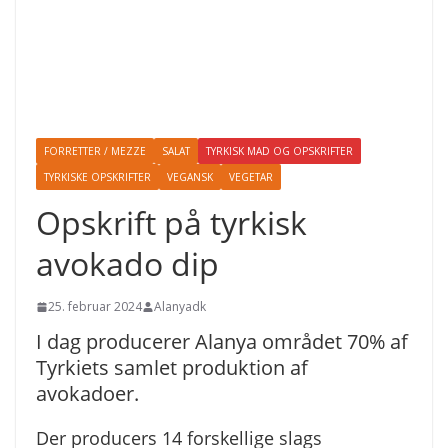
FORRETTER / MEZZE
SALAT
TYRKISK MAD OG OPSKRIFTER
TYRKISKE OPSKRIFTER
VEGANSK
VEGETAR
Opskrift på tyrkisk
avokado dip
25. februar 2024
Alanyadk
I dag producerer Alanya området 70% af
Tyrkiets samlet produktion af
avokadoer.
Der producers 14 forskellige slags