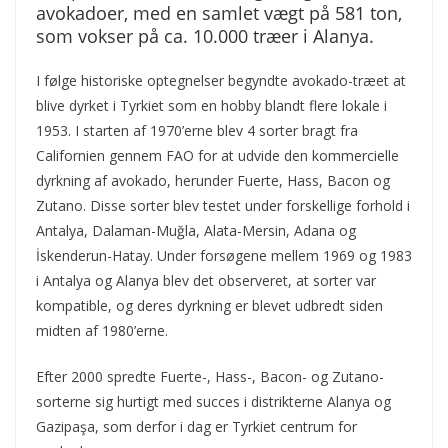
avokadoer, med en samlet vægt på 581 ton,
som vokser på ca. 10.000 træer i Alanya.
I følge historiske optegnelser begyndte avokado-træet at
blive dyrket i Tyrkiet som en hobby blandt flere lokale i
1953. I starten af 1970’erne blev 4 sorter bragt fra
Californien gennem FAO for at udvide den kommercielle
dyrkning af avokado, herunder Fuerte, Hass, Bacon og
Zutano. Disse sorter blev testet under forskellige forhold i
Antalya, Dalaman-Muğla, Alata-Mersin, Adana og
İskenderun-Hatay. Under forsøgene mellem 1969 og 1983
i Antalya og Alanya blev det observeret, at sorter var
kompatible, og deres dyrkning er blevet udbredt siden
midten af 1980’erne.
Efter 2000 spredte Fuerte-, Hass-, Bacon- og Zutano-
sorterne sig hurtigt med succes i distrikterne Alanya og
Gazipaşa, som derfor i dag er Tyrkiet centrum for