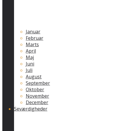
Januar
Februar
Marts
April
Maj
Juni
Juli
August
September
Oktober
November
December
Seværdigheder