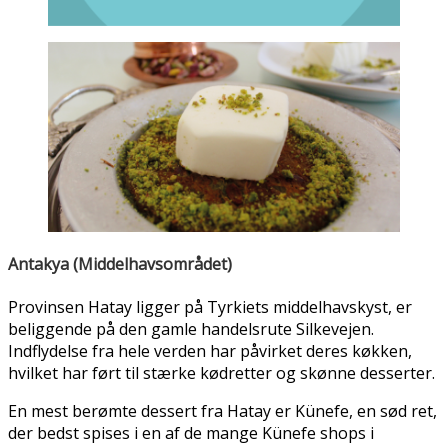
Antakya (Middelhavsområdet)
Provinsen Hatay ligger på Tyrkiets middelhavskyst, er
beliggende på den gamle handelsrute Silkevejen.
Indflydelse fra hele verden har påvirket deres køkken,
hvilket har ført til stærke kødretter og skønne desserter.
En mest berømte dessert fra Hatay er Künefe, en sød ret,
der bedst spises i en af de mange Künefe shops i
Antakya.
Künefe er lavet i en metalbakke med ost (kaşar), dækket
med kadayif (strimlet filodej) og overdækket med sukker
sirup. Den skal spises varm med den smeltede ost indeni.