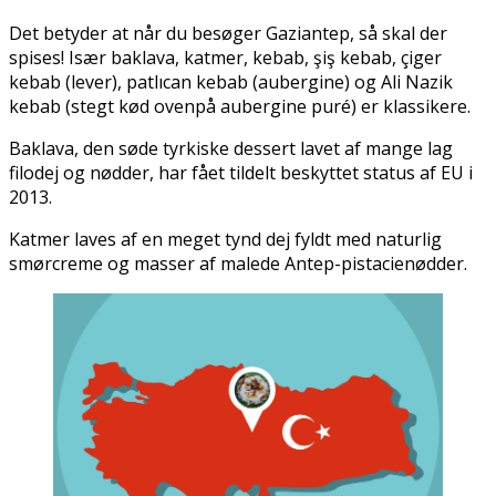
Det betyder at når du besøger Gaziantep, så skal der
spises! Især baklava, katmer, kebab, şiş kebab, çiger
kebab (lever), patlıcan kebab (aubergine) og Ali Nazik
kebab (stegt kød ovenpå aubergine puré) er klassikere.
Baklava, den søde tyrkiske dessert lavet af mange lag
filodej og nødder, har fået tildelt beskyttet status af EU i
2013.
Katmer laves af en meget tynd dej fyldt med naturlig
smørcreme og masser af malede Antep-pistacienødder.