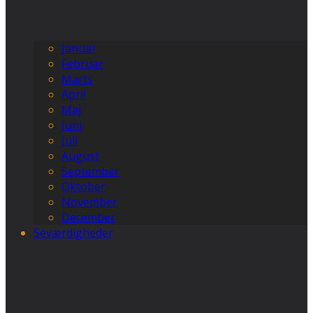
Januar
Februar
Marts
April
Maj
Juni
Juli
August
September
Oktober
November
December
Seværdigheder