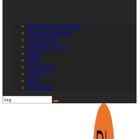
Restaurantanmeldelser
Tyrkiske opskrifter
Morgenmad
Forretter / Mezze
Suppe
Salat
Hovedretter
Dessert
Brød
Drikkevare