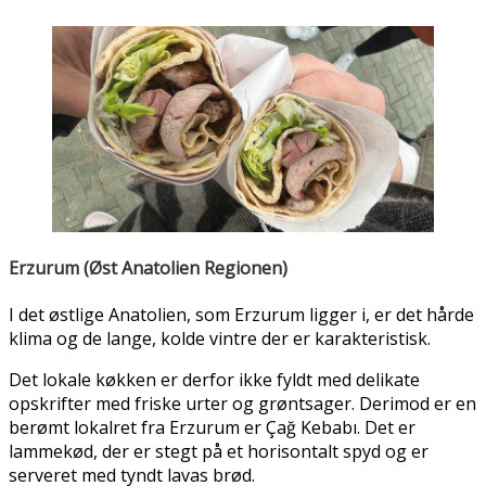
Erzurum (Øst Anatolien Regionen)
I det østlige Anatolien, som Erzurum ligger i, er det hårde
klima og de lange, kolde vintre der er karakteristisk.
Det lokale køkken er derfor ikke fyldt med delikate
opskrifter med friske urter og grøntsager. Derimod er en
berømt lokalret fra Erzurum er Çağ Kebabı. Det er
lammekød, der er stegt på et horisontalt spyd og er
serveret med tyndt lavas brød.
Cağ Kebab, som i udseende minder om en vandret
dönerkebab, er et must for alle, der passerer gennem
Erzurum. Denne kebab tilberedes ved at trække krydret
lammekød på et spyd og langsomt stegt.