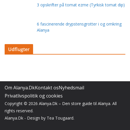
3 opskrifter på tomat ezme (Tyrkisk tomat dip)
6 fascinerende drypstensgrotter i og omkring
Alanya
Udflugter
Om Alanya.Dk
Kontakt os
Nyhedsmail
Privatlivspolitik og cookies
Copyright © 2026
Alanya.Dk – Den store guide til Alanya
. All
rights reserved.
Alanya.Dk - Design by Tea Tougaard.