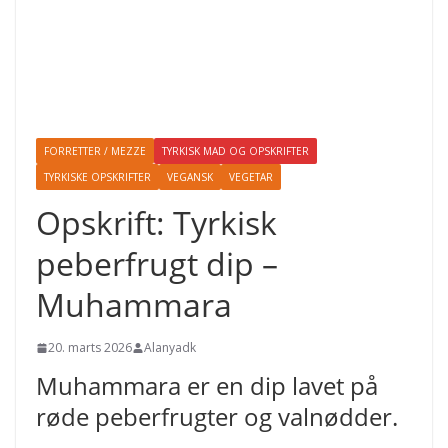
FORRETTER / MEZZE
TYRKISK MAD OG OPSKRIFTER
TYRKISKE OPSKRIFTER
VEGANSK
VEGETAR
Opskrift: Tyrkisk
peberfrugt dip –
Muhammara
20. marts 2026
Alanyadk
Muhammara er en dip lavet på
røde peberfrugter og valnødder.