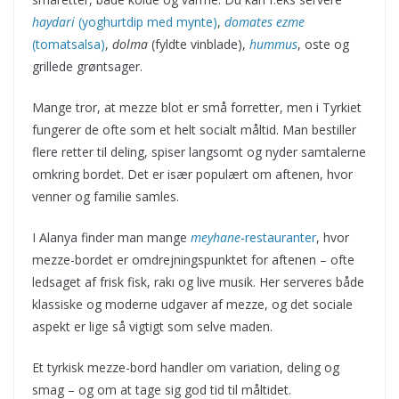
haydari
(yoghurtdip med mynte)
,
domates ezme
(tomatsalsa)
,
dolma
(fyldte vinblade),
hummus
, oste og
grillede grøntsager.
Mange tror, at mezze blot er små forretter, men i Tyrkiet
fungerer de ofte som et helt socialt måltid. Man bestiller
flere retter til deling, spiser langsomt og nyder samtalerne
omkring bordet. Det er især populært om aftenen, hvor
venner og familie samles.
I Alanya finder man mange
meyhane
-restauranter
, hvor
mezze-bordet er omdrejningspunktet for aftenen – ofte
ledsaget af frisk fisk, rakı og live musik. Her serveres både
klassiske og moderne udgaver af mezze, og det sociale
aspekt er lige så vigtigt som selve maden.
Et tyrkisk mezze-bord handler om variation, deling og
smag – og om at tage sig god tid til måltidet.