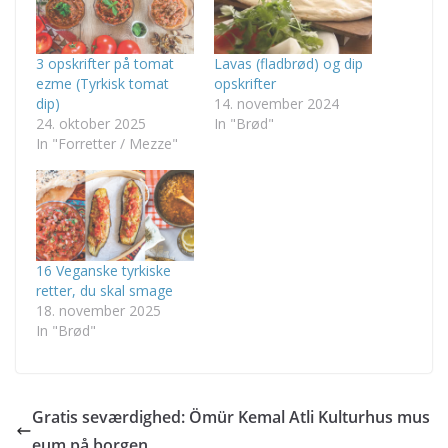
3 opskrifter på tomat
Lavas (fladbrød) og dip
ezme (Tyrkisk tomat
opskrifter
dip)
14. november 2024
24. oktober 2025
In "Brød"
In "Forretter / Mezze"
16 Veganske tyrkiske
retter, du skal smage
18. november 2025
In "Brød"
Gratis seværdighed: Ömür Kemal Atli Kulturhus mus
eum på borgen