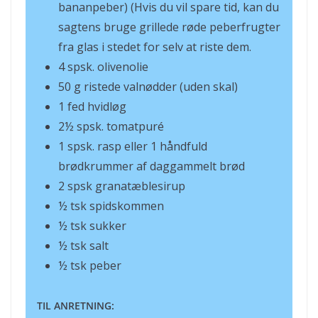
bananpeber) (Hvis du vil spare tid, kan du
sagtens bruge grillede røde peberfrugter
fra glas i stedet for selv at riste dem.
4 spsk. olivenolie
50 g ristede valnødder (uden skal)
1 fed hvidløg
2½ spsk. tomatpuré
1 spsk. rasp eller 1 håndfuld
brødkrummer af daggammelt brød
2 spsk granatæblesirup
½ tsk spidskommen
½ tsk sukker
½ tsk salt
½ tsk peber
TIL ANRETNING: