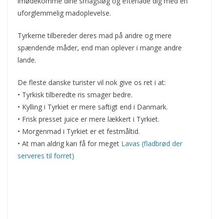
imødekomme dine smagsløg og efterlade dig med en
uforglemmelig madoplevelse.
Tyrkerne tilbereder deres mad på andre og mere
spændende måder, end man oplever i mange andre
lande.
De fleste danske turister vil nok give os ret i at:
• Tyrkisk tilberedte ris smager bedre.
• Kylling i Tyrkiet er mere saftigt end i Danmark.
• Frisk presset juice er mere lækkert i Tyrkiet.
• Morgenmad i Tyrkiet er et festmåltid.
• At man aldrig kan få for meget
Lavas (fladbrød der
serveres til forret)