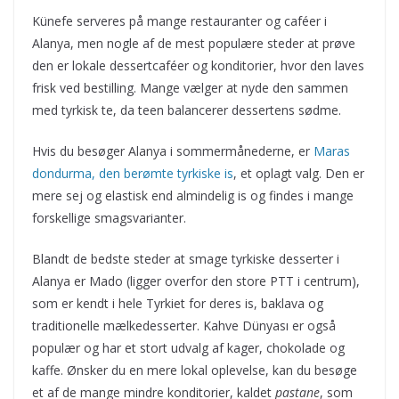
Künefe serveres på mange restauranter og caféer i
Alanya, men nogle af de mest populære steder at prøve
den er lokale dessertcaféer og konditorier, hvor den laves
frisk ved bestilling. Mange vælger at nyde den sammen
med tyrkisk te, da teen balancerer dessertens sødme.
Hvis du besøger Alanya i sommermånederne, er
Maras
dondurma, den berømte tyrkiske is
, et oplagt valg. Den er
mere sej og elastisk end almindelig is og findes i mange
forskellige smagsvarianter.
Blandt de bedste steder at smage tyrkiske desserter i
Alanya er Mado (ligger overfor den store PTT i centrum),
som er kendt i hele Tyrkiet for deres is, baklava og
traditionelle mælkedesserter. Kahve Dünyası er også
populær og har et stort udvalg af kager, chokolade og
kaffe. Ønsker du en mere lokal oplevelse, kan du besøge
et af de mange mindre konditorier, kaldet
pastane
, som