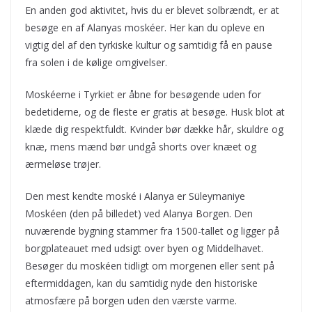
En anden god aktivitet, hvis du er blevet solbrændt, er at
besøge en af Alanyas moskéer. Her kan du opleve en
vigtig del af den tyrkiske kultur og samtidig få en pause
fra solen i de kølige omgivelser.
Moskéerne i Tyrkiet er åbne for besøgende uden for
bedetiderne, og de fleste er gratis at besøge. Husk blot at
klæde dig respektfuldt. Kvinder bør dække hår, skuldre og
knæ, mens mænd bør undgå shorts over knæet og
ærmeløse trøjer.
Den mest kendte moské i Alanya er Süleymaniye
Moskéen (den på billedet) ved Alanya Borgen. Den
nuværende bygning stammer fra 1500-tallet og ligger på
borgplateauet med udsigt over byen og Middelhavet.
Besøger du moskéen tidligt om morgenen eller sent på
eftermiddagen, kan du samtidig nyde den historiske
atmosfære på borgen uden den værste varme.