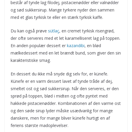
består af tynde lag filodej, pistacienødder eller valnødder
og sød sukkersirup. Mange tyrkere nyder den sammen
med et glas tyrkisk te eller en stærk tyrkisk kaffe.
Du kan også prøve
sütl
a
ç
, en cremet tyrkisk risengrød,
der ofte serveres med et let karamelliseret lag på toppen.
En anden populær dessert er
kazandibi
, en blød
mælkedessert med en let brændt bund, som giver den sin
karakteristiske smag.
En dessert du ikke må snyde dig selv for, er künefe.
Künefe er en varm dessert lavet af tynde tråde af dej,
smeltet ost og sød sukkersirup. Når den serveres, er den
sprød på toppen, blød i midten og ofte pyntet med
hakkede pistacienødder. Kombinationen af den varme ost
og den søde sirup lyder måske usædvanlig for mange
danskere, men for mange bliver künefe hurtigt en af
feriens største madoplevelser.